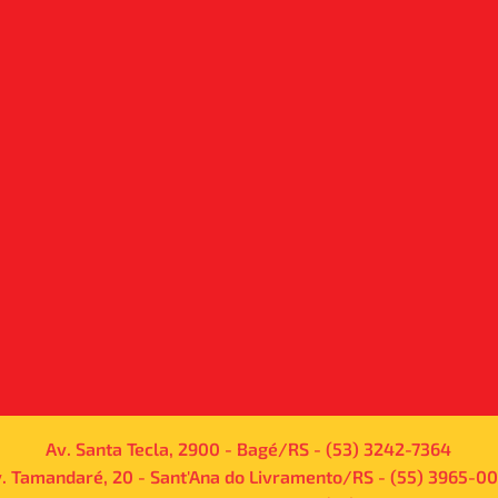
Av. Santa Tecla, 2900 - Bagé/RS - (53) 3242-7364
. Tamandaré, 20 - Sant'Ana do Livramento/RS - (55) 3965-00