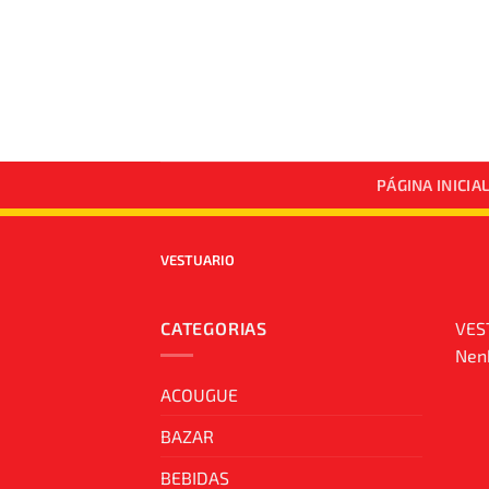
Skip
to
content
PÁGINA INICIA
VESTUARIO
CATEGORIAS
VES
Nenh
ACOUGUE
BAZAR
BEBIDAS