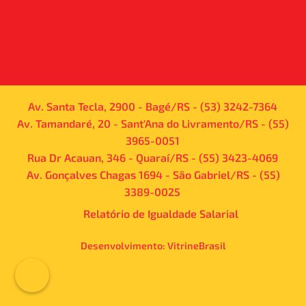
Av. Santa Tecla, 2900 - Bagé/RS - (53) 3242-7364
Av. Tamandaré, 20 - Sant'Ana do Livramento/RS - (55)
3965-0051
Rua Dr Acauan, 346 - Quaraí/RS - (55) 3423-4069
Av. Gonçalves Chagas 1694 - São Gabriel/RS - (55)
3389-0025
Relatório de Igualdade Salarial
Desenvolvimento:
VitrineBrasil