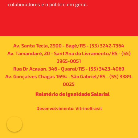
colaboradores e o público em geral.
Av. Santa Tecla, 2900 - Bagé/RS - (53) 3242-7364
Av. Tamandaré, 20 - Sant'Ana do Livramento/RS - (55)
3965-0051
Rua Dr Acauan, 346 - Quaraí/RS - (55) 3423-4069
Av. Gonçalves Chagas 1694 - São Gabriel/RS - (55) 3389-
0025
Relatório de Igualdade Salarial
Desenvolvimento:
VitrineBrasil