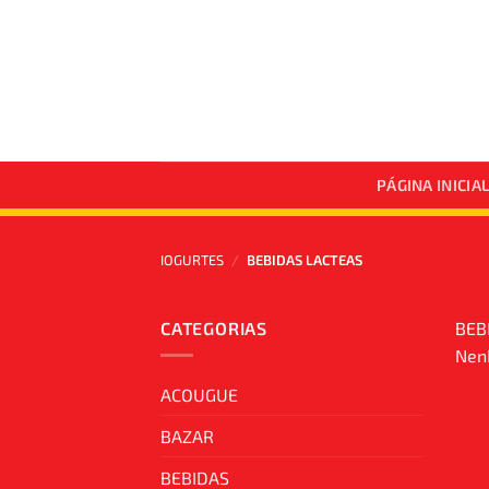
Skip
to
content
PÁGINA INICIA
IOGURTES
/
BEBIDAS LACTEAS
CATEGORIAS
BEB
Nenh
ACOUGUE
BAZAR
BEBIDAS