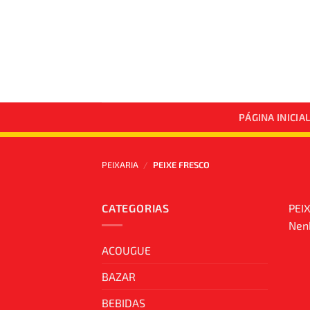
Skip
to
content
PÁGINA INICIA
PEIXARIA
/
PEIXE FRESCO
CATEGORIAS
PEI
Nenh
ACOUGUE
BAZAR
BEBIDAS