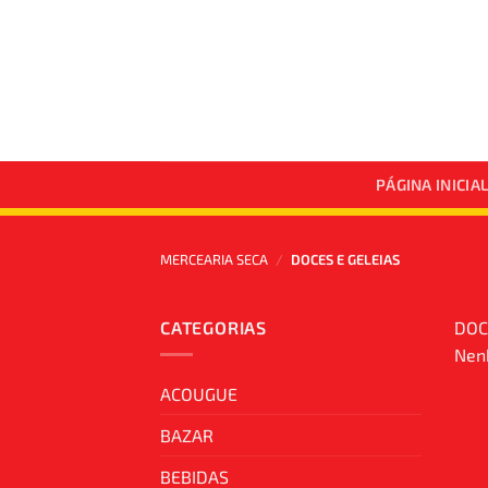
Skip
to
content
PÁGINA INICIA
MERCEARIA SECA
/
DOCES E GELEIAS
CATEGORIAS
DOC
Nenh
ACOUGUE
BAZAR
BEBIDAS