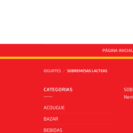
Skip
to
content
PÁGINA INICIA
IOGURTES
/
SOBREMESAS LACTEAS
CATEGORIAS
SOB
Nenh
ACOUGUE
BAZAR
BEBIDAS