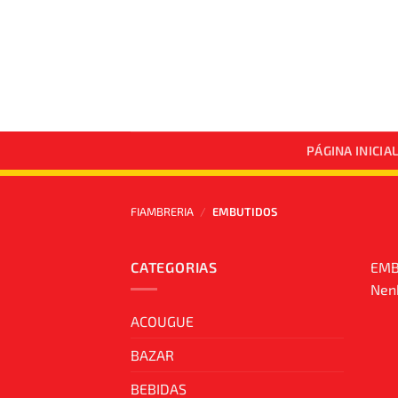
Skip
to
content
PÁGINA INICIA
FIAMBRERIA
/
EMBUTIDOS
CATEGORIAS
EMB
Nenh
ACOUGUE
BAZAR
BEBIDAS